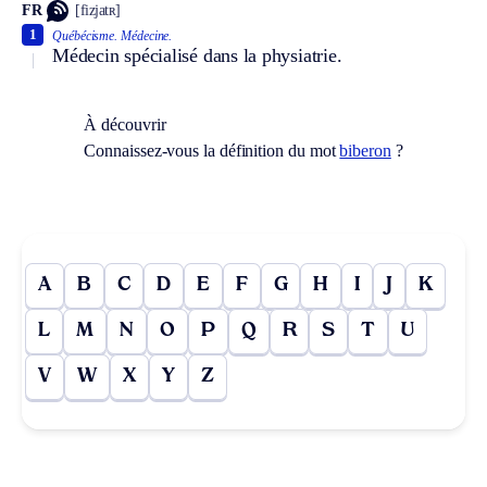
FR
[fizjatʀ]
1
Québécisme.
Médecine.
Médecin spécialisé dans la physiatrie.
À découvrir
Connaissez-vous la définition du mot
biberon
?
A
B
C
D
E
F
G
H
I
J
K
L
M
N
O
P
Q
R
S
T
U
V
W
X
Y
Z