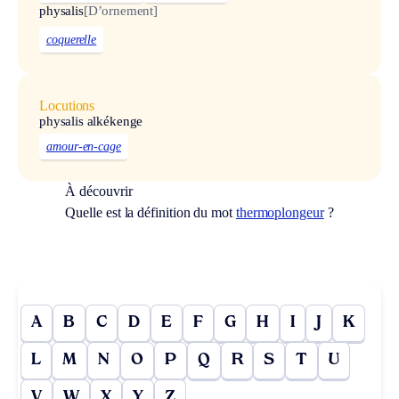
physalis
[D’ornement]
coquerelle
Locutions
physalis alkékenge
amour-en-cage
À découvrir
Quelle est la définition du mot
thermoplongeur
?
A
B
C
D
E
F
G
H
I
J
K
L
M
N
O
P
Q
R
S
T
U
V
W
X
Y
Z