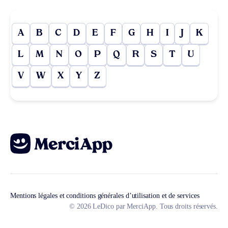
A
B
C
D
E
F
G
H
I
J
K
L
M
N
O
P
Q
R
S
T
U
V
W
X
Y
Z
Mentions légales et conditions générales d’utilisation et de services
© 2026 LeDico par MerciApp. Tous droits réservés.