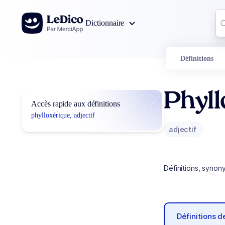
Aller au contenu
Co
Dictionnaire
0
r
Définitions
Phyl
Accès rapide aux définitions
phylloxérique, adjectif
adjectif
Définitions, synon
Définitions 