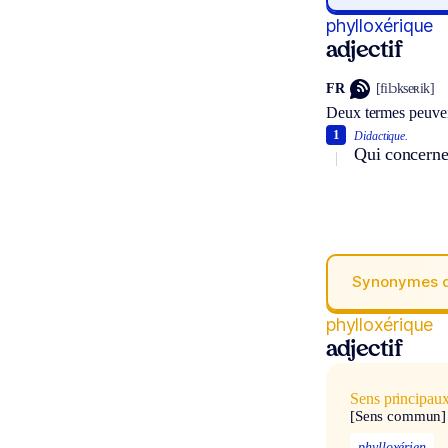
phylloxérique
adjectif
FR
[filɔkseʀik]
Deux termes peuven
1
Didactique.
Qui concerne 
Synonymes 
phylloxérique
adjectif
Sens principau
[Sens commun]
phylloxérien