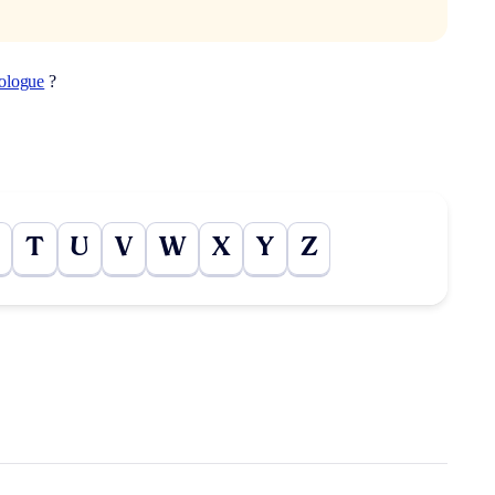
tologue
?
T
U
V
W
X
Y
Z