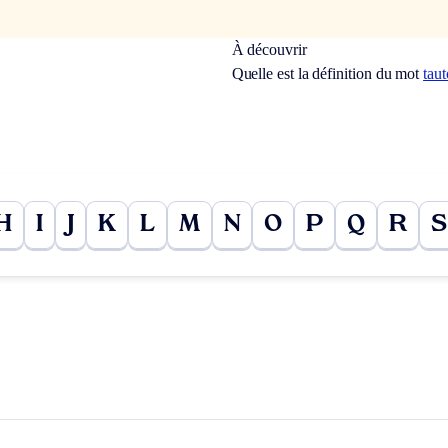
À découvrir
Quelle est la définition du mot
tau
H
I
J
K
L
M
N
O
P
Q
R
S