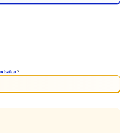
ancisation
?