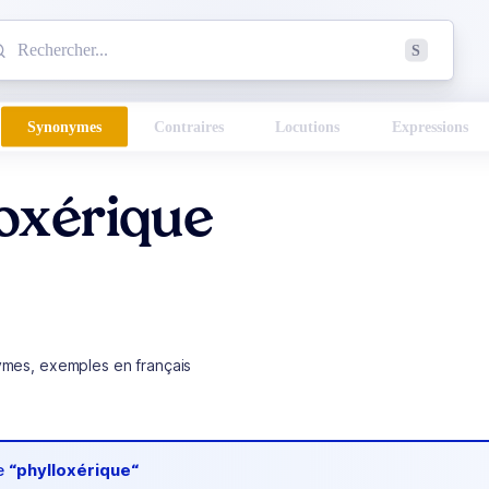
mmencez à chercher un mot dans le dictionnaire :
S
esults found.
Synonymes
Contraires
Locutions
Expressions
loxérique
ymes, exemples en français
de
“phylloxérique“