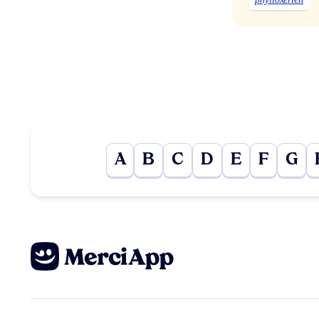
A
B
C
D
E
F
G