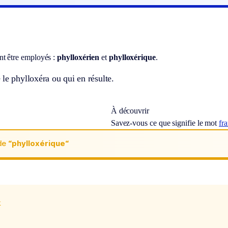
t être employés :
phylloxérien
et
phylloxérique
.
le phylloxéra ou qui en résulte.
À découvrir
Savez-vous ce que signifie le mot
fr
de
“phylloxérique“
x