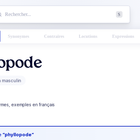
mmencez à chercher un mot dans le dictionnaire :
S
esults found.
Synonymes
Contraires
Locutions
Expressions
lopode
 masculin
ymes, exemples en français
de
“phyllopode“