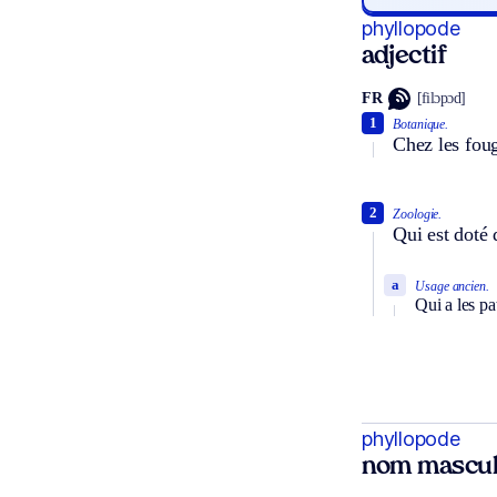
phyllopode
adjectif
FR
[filɔpɔd]
1
Botanique.
Chez les foug
2
Zoologie.
Qui est doté 
a
Usage ancien.
Qui a les pa
phyllopode
nom mascul