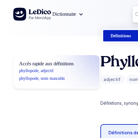
Aller au contenu
Co
Dictionnaire
0
r
Définitions
Phyl
Accès rapide aux définitions
phyllopode, adjectif
phyllopode, nom masculin
adjectif
nom
Définitions, synon
Définitions 