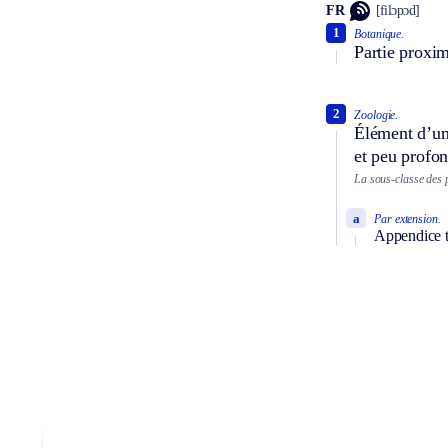
FR
[filɔpɔd]
1
Botanique.
Partie proxim
2
Zoologie.
Élément d’une
et peu profon
La sous-classe des 
a
Par extension.
Appendice th