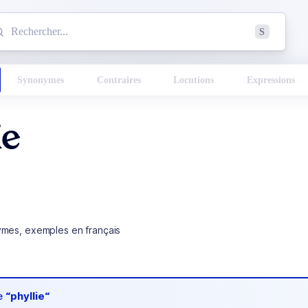
mmencez à chercher un mot dans le dictionnaire :
S
esults found.
Synonymes
Contraires
Locutions
Expressions
ie
ymes, exemples en français
de
“phyllie“