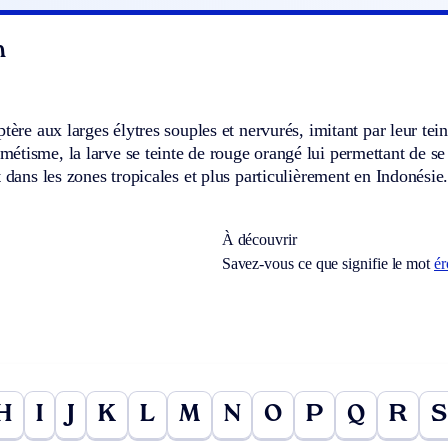
n
tère aux larges élytres souples et nervurés, imitant par leur tein
tisme, la larve se teinte de rouge orangé lui permettant de se 
t dans les zones tropicales et plus particulièrement en Indonésie
À découvrir
Savez-vous ce que signifie le mot
ér
H
I
J
K
L
M
N
O
P
Q
R
S