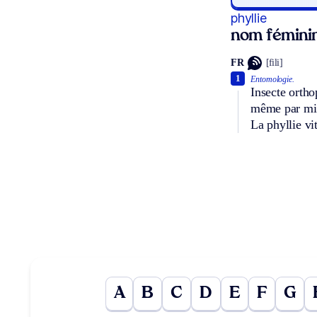
phyllie
nom fémini
FR
[fili]
1
Entomologie.
Insecte orthop
même par mimé
La phyllie vi
A
B
C
D
E
F
G