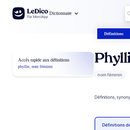
Aller au contenu
Co
Dictionnaire
0
r
Définitions
Phyll
Accès rapide aux définitions
phyllie, nom féminin
nom féminin
Définitions, synon
Définitions 