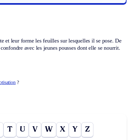
te et leur forme les feuilles sur lesquelles il se pose. De
confondre avec les jeunes pousses dont elle se nourrit.
.
otisation
?
T
U
V
W
X
Y
Z