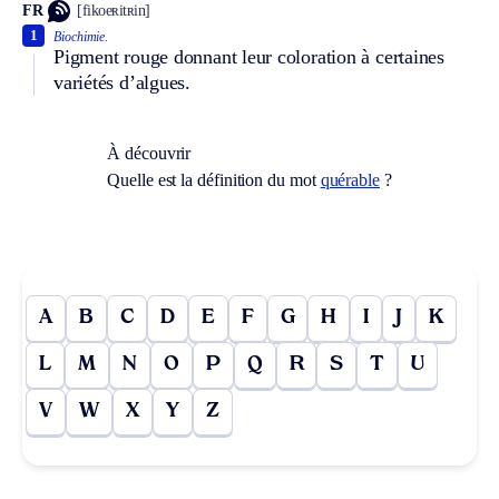
FR
[fikoeʀitʀin]
1
Biochimie.
Pigment rouge donnant leur coloration à certaines
variétés d’algues.
À découvrir
Quelle est la définition du mot
quérable
?
A
B
C
D
E
F
G
H
I
J
K
L
M
N
O
P
Q
R
S
T
U
V
W
X
Y
Z