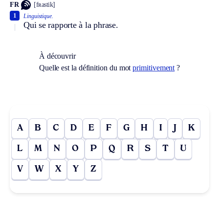
FR
[fʀastik]
1
Linguistique.
Qui se rapporte à la phrase.
À découvrir
Quelle est la définition du mot
primitivement
?
A
B
C
D
E
F
G
H
I
J
K
L
M
N
O
P
Q
R
S
T
U
V
W
X
Y
Z