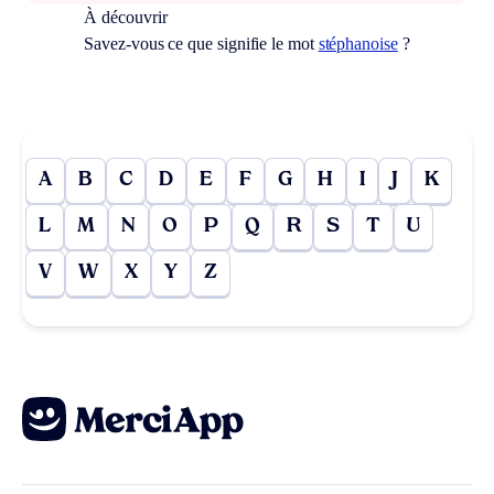
À découvrir
Savez-vous ce que signifie le mot
stéphanoise
?
A
B
C
D
E
F
G
H
I
J
K
L
M
N
O
P
Q
R
S
T
U
V
W
X
Y
Z