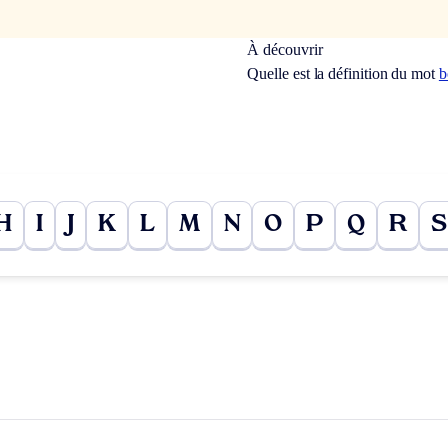
À découvrir
Quelle est la définition du mot
b
H
I
J
K
L
M
N
O
P
Q
R
S