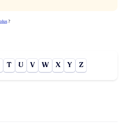
olus
?
T
U
V
W
X
Y
Z