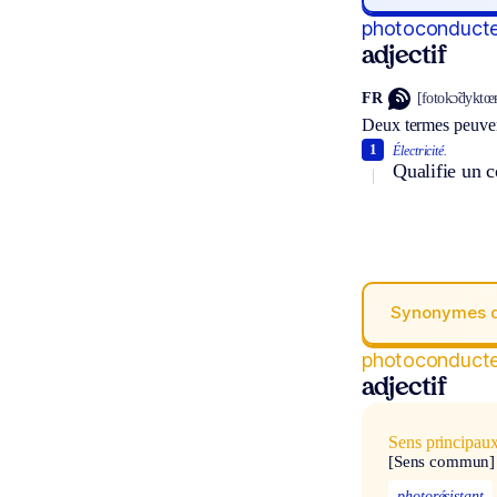
photoconducte
adjectif
FR
[fotokɔ̃dyktœʀ
Deux termes peuven
1
Électricité.
Qualifie un c
Synonymes 
photoconducte
adjectif
Sens principau
[Sens commun]
photorésistant