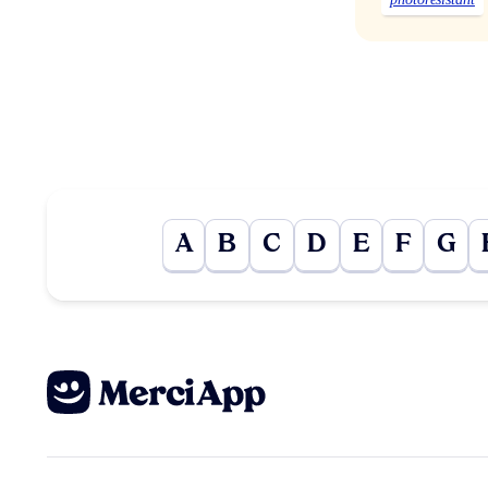
A
B
C
D
E
F
G