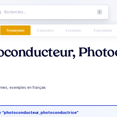
mmencez à chercher un mot dans le dictionnaire :
S
esults found.
Synonymes
Contraires
Locutions
Expressions
oconducteur, Photo
ymes, exemples en français
de
“photoconducteur, photoconductrice“