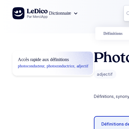
Aller au contenu
Co
Dictionnaire
0
r
Définitions
Phot
Accès rapide aux définitions
photoconducteur, photoconductrice, adjectif
adjectif
Définitions, synon
Définitions 