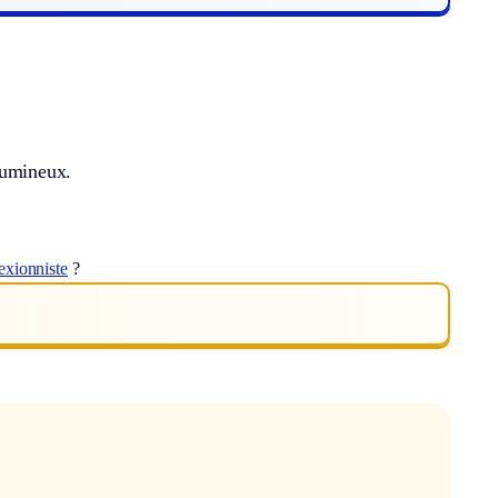
lumineux.
exionniste
?