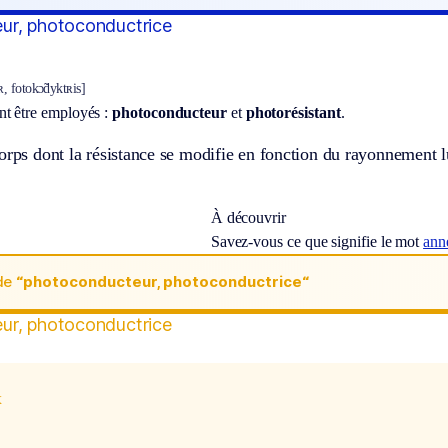
ur, photoconductrice
, fotokɔ̃dyktʀis]
t être employés :
photoconducteur
et
photorésistant
.
orps dont la résistance se modifie en fonction du rayonnement 
À découvrir
Savez-vous ce que signifie le mot
ann
de
“photoconducteur, photoconductrice“
ur, photoconductrice
x