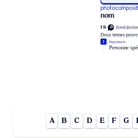
photocomposit
nom
FR
[fotokɔ̃pozitœ
Deux termes peuven
1
Imprimerie.
Personne spé
A
B
C
D
E
F
G