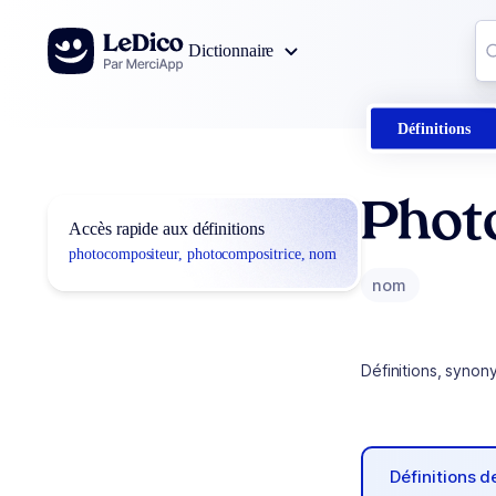
Aller au contenu
Co
Dictionnaire
0
r
Définitions
Phot
Accès rapide aux définitions
photocompositeur, photocompositrice, nom
nom
Définitions, synon
Définitions 