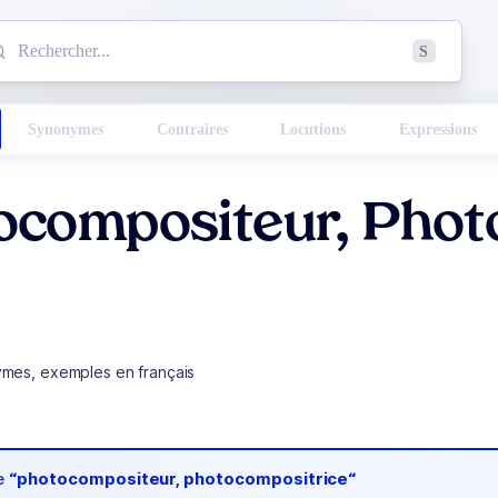
mmencez à chercher un mot dans le dictionnaire :
S
esults found.
Synonymes
Contraires
Locutions
Expressions
ocompositeur, Phot
ymes, exemples en français
de
“photocompositeur, photocompositrice“