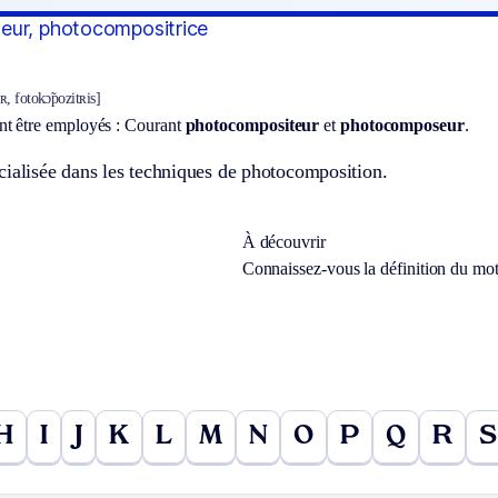
eur, photocompositrice
ʀ, fotokɔ̃pozitʀis]
t être employés :
Courant
photocompositeur
et
photocomposeur
.
cialisée dans les techniques de photocomposition.
À découvrir
Connaissez-vous la définition du mo
H
I
J
K
L
M
N
O
P
Q
R
S