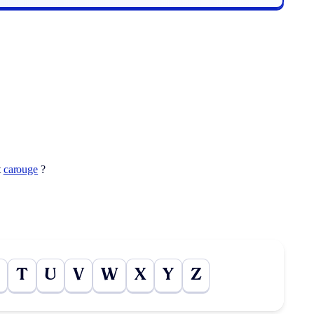
t
carouge
?
T
U
V
W
X
Y
Z