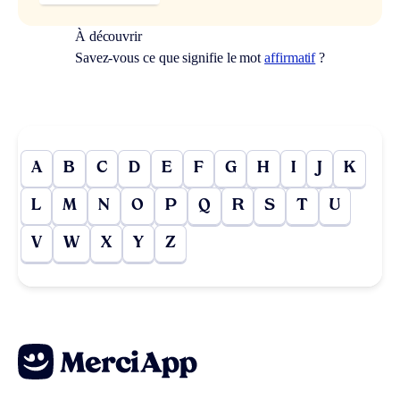
À découvrir
Savez-vous ce que signifie le mot
affirmatif
?
A
B
C
D
E
F
G
H
I
J
K
L
M
N
O
P
Q
R
S
T
U
V
W
X
Y
Z