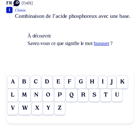
FR
[fɔsfit]
1
Chimie.
Combinaison de l’acide phosphoreux avec une base.
À découvrir
Savez-vous ce que signifie le mot
busquer
?
A
B
C
D
E
F
G
H
I
J
K
L
M
N
O
P
Q
R
S
T
U
V
W
X
Y
Z