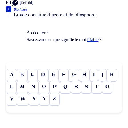
FR
[fɔsfatid]
1
Biochimie.
Lipide constitué d’azote et de phosphore.
À découvrir
Savez-vous ce que signifie le mot
friable
?
A
B
C
D
E
F
G
H
I
J
K
L
M
N
O
P
Q
R
S
T
U
V
W
X
Y
Z