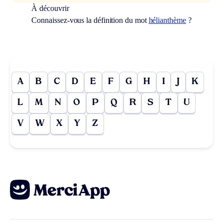
À découvrir
Connaissez-vous la définition du mot
hélianthème
?
A
B
C
D
E
F
G
H
I
J
K
L
M
N
O
P
Q
R
S
T
U
V
W
X
Y
Z