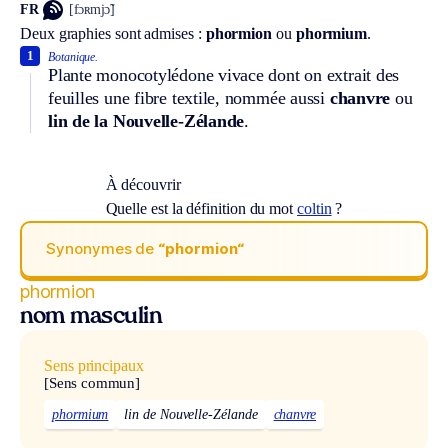
FR
[fɔʀmjɔ̃]
Deux graphies sont admises :
phormion
ou
phormium
.
1
Botanique.
Plante monocotylédone vivace dont on extrait des
feuilles une fibre textile, nommée aussi
chanvre
ou
lin de la Nouvelle-Zélande
.
À découvrir
Quelle est la définition du mot
coltin
?
Synonymes de
“phormion“
phormion
nom masculin
Sens principaux
[Sens commun]
phormium
lin de Nouvelle-Zélande
chanvre