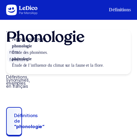
Aller au contenu
Définitions
Phonologie
Ne pas confondre
phonologie
nom
Étude des phonèmes.
phénologie
féminin
Étude de l’influence du climat sur la faune et la flore.
Définitions,
synonymes,
exemples
en français
Définitions
de
“phonologie“