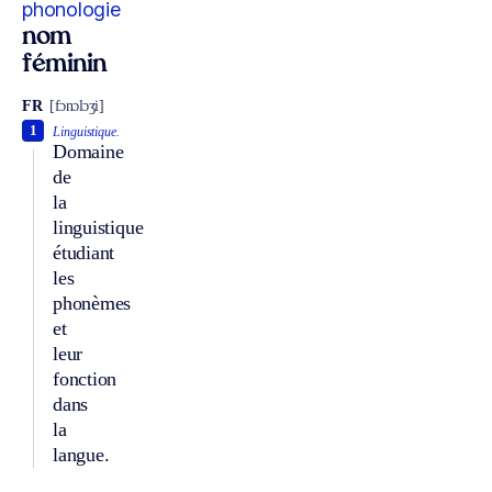
phonologie
nom
féminin
FR
[fɔnɔlɔʒi]
1
Linguistique.
Domaine
de
la
linguistique
étudiant
les
phonèmes
et
leur
fonction
dans
la
langue.