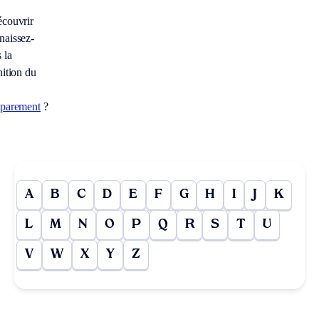
couvrir
aissez-
 la
nition du
aparement
?
A
B
C
D
E
F
G
H
I
J
K
L
M
N
O
P
Q
R
S
T
U
V
W
X
Y
Z