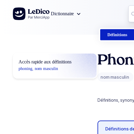
Aller au contenu
Co
Dictionnaire
0
r
Définitions
Phon
Accès rapide aux définitions
phoning, nom masculin
nom masculin
Définitions, synon
Définitions 