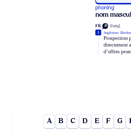
phoning
nom mascul
FR
[fɔniŋ]
1
Anglicisme.
Marketi
Prospection p
directement a
d’offres prom
A
B
C
D
E
F
G