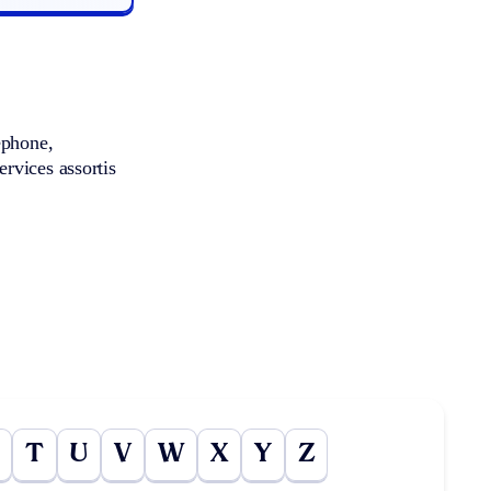
éphone,
rvices assortis
T
U
V
W
X
Y
Z