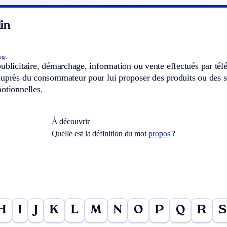
in
ng.
ublicitaire, démarchage, information ou vente effectués par tél
uprès du consommateur pour lui proposer des produits ou des se
otionnelles.
À découvrir
Quelle est la définition du mot
propos
?
H
I
J
K
L
M
N
O
P
Q
R
S