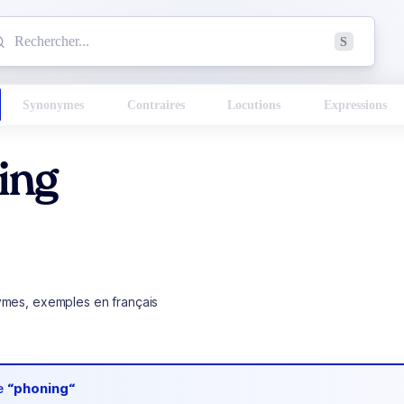
mmencez à chercher un mot dans le dictionnaire :
S
esults found.
Synonymes
Contraires
Locutions
Expressions
ing
ymes, exemples en français
de
“phoning“