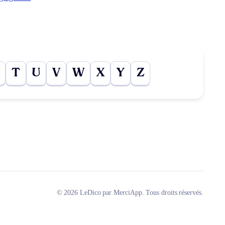
T
U
V
W
X
Y
Z
© 2026 LeDico par MerciApp. Tous droits réservés.