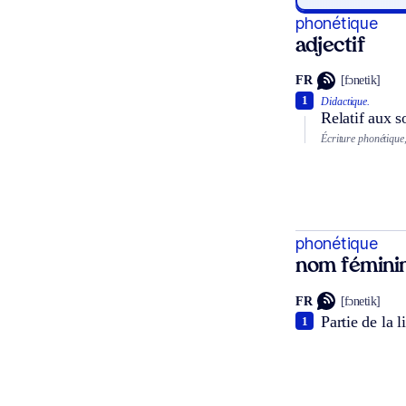
phonétique
adjectif
FR
[fɔnetik]
1
Didactique.
Relatif aux s
Écriture phonétique
phonétique
nom fémini
FR
[fɔnetik]
Partie de la l
1