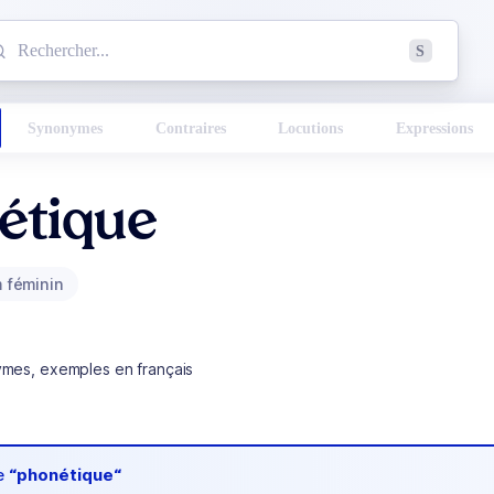
mmencez à chercher un mot dans le dictionnaire :
S
esults found.
Synonymes
Contraires
Locutions
Expressions
étique
 féminin
ymes, exemples en français
de
“phonétique“