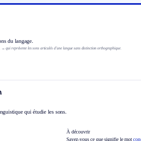
ons du langage.
,
→ qui représente les sons articulés d’une langue sans distinction orthographique.
n
inguistique qui étudie les sons.
À découvrir
Savez-vous ce que signifie le mot
con