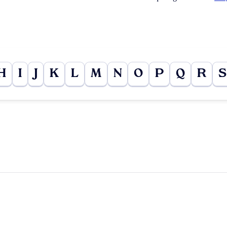
H
I
J
K
L
M
N
O
P
Q
R
S