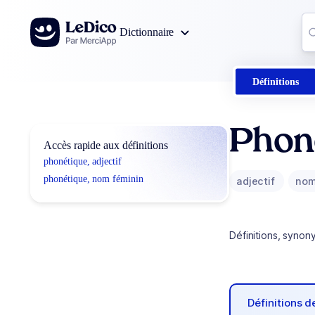
Aller au contenu
Co
Dictionnaire
0
r
Définitions
Phon
Accès rapide aux définitions
phonétique, adjectif
phonétique, nom féminin
adjectif
nom
Définitions, synon
Définitions 