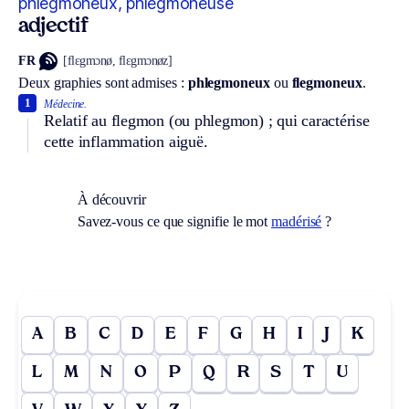
phlegmoneux, phlegmoneuse
adjectif
FR
[flɛgmɔnø, flɛgmɔnøz]
Deux graphies sont admises :
phlegmoneux
ou
flegmoneux
.
1
Médecine.
Relatif au flegmon (ou phlegmon) ; qui caractérise
cette inflammation aiguë.
À découvrir
Savez-vous ce que signifie le mot
madérisé
?
A
B
C
D
E
F
G
H
I
J
K
L
M
N
O
P
Q
R
S
T
U