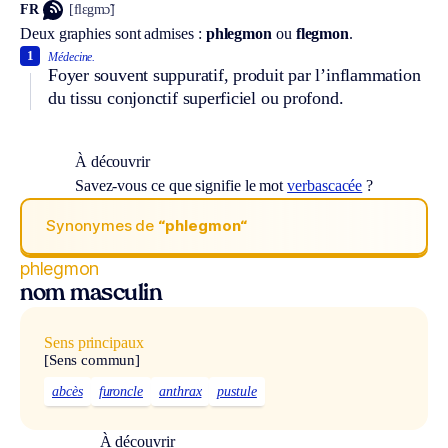
FR
[flɛgmɔ̃]
Deux graphies sont admises :
phlegmon
ou
flegmon
.
1
Médecine.
Foyer souvent suppuratif, produit par l’inflammation
du tissu conjonctif superficiel ou profond.
À découvrir
Savez-vous ce que signifie le mot
verbascacée
?
Synonymes de
“phlegmon“
phlegmon
nom masculin
Sens principaux
[Sens commun]
abcès
furoncle
anthrax
pustule
À découvrir