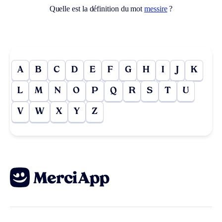
Quelle est la définition du mot
messire
?
A
B
C
D
E
F
G
H
I
J
K
L
M
N
O
P
Q
R
S
T
U
V
W
X
Y
Z