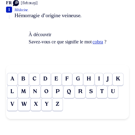
FR
[flebɔʀaʒi]
1
Médecine.
Hémorragie d’origine veineuse.
À découvrir
Savez-vous ce que signifie le mot
cobra
?
A
B
C
D
E
F
G
H
I
J
K
L
M
N
O
P
Q
R
S
T
U
V
W
X
Y
Z