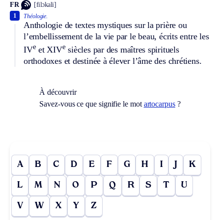
FR
[filɔkali]
1
Théologie.
Anthologie de textes mystiques sur la prière ou
l’embellissement de la vie par le beau, écrits entre les
e
e
IV
et XIV
siècles par des maîtres spirituels
orthodoxes et destinée à élever l’âme des chrétiens.
À découvrir
Savez-vous ce que signifie le mot
artocarpus
?
A
B
C
D
E
F
G
H
I
J
K
L
M
N
O
P
Q
R
S
T
U
V
W
X
Y
Z