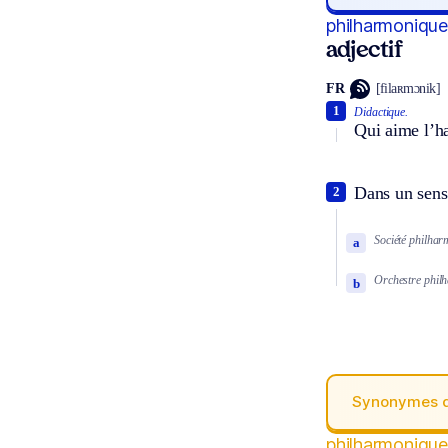
philharmonique
adjectif
FR
[filaʀmɔnik]
1
Didactique.
Qui aime l’h
Dans un sens 
2
Société philha
a
Orchestre phil
b
Synonymes 
philharmonique