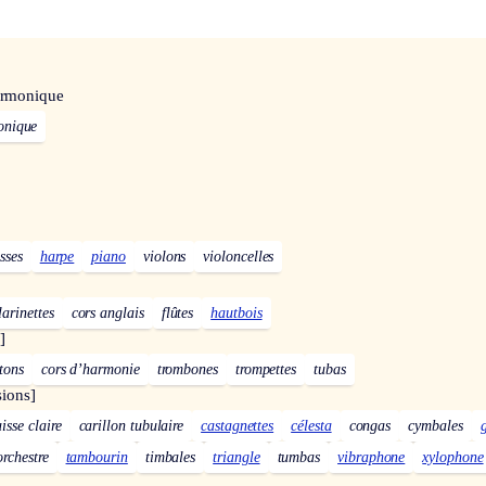
armonique
onique
sses
harpe
piano
violons
violoncelles
larinettes
cors anglais
flûtes
hautbois
]
tons
cors d’harmonie
trombones
trompettes
tubas
sions]
isse claire
carillon tubulaire
castagnettes
célesta
congas
cymbales
rchestre
tambourin
timbales
triangle
tumbas
vibraphone
xylophone