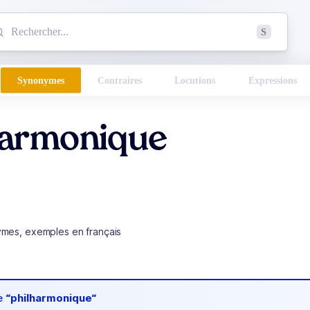
mmencez à chercher un mot dans le dictionnaire :
S
esults found.
Synonymes
Contraires
Locutions
Expressions
harmonique
ymes, exemples en français
de
“philharmonique“