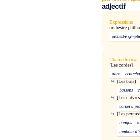
adjectif
Expressions
orchestre philh
orchestre symph
Champ lexical
[Les cordes]
altos
contreba
↪
[Les bois]
bassons
c
↪
[Les cuivres
cornet à pis
↪
[Les percus
bongos
ca
tambour d’o