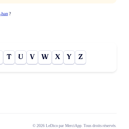
i-han
?
T
U
V
W
X
Y
Z
© 2026 LeDico par MerciApp. Tous droits réservés.