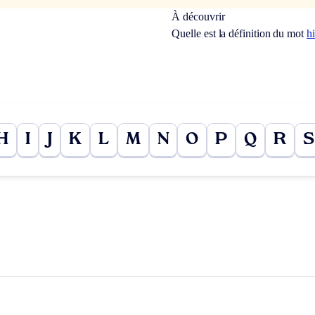
À découvrir
Quelle est la définition du mot
h
H
I
J
K
L
M
N
O
P
Q
R
S