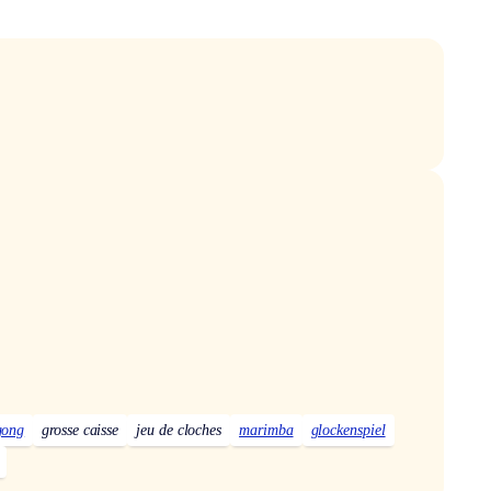
gong
grosse caisse
jeu de cloches
marimba
glockenspiel