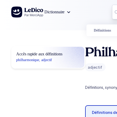
Aller au contenu
Co
Dictionnaire
0
r
Définitions
Phil
Accès rapide aux définitions
philharmonique, adjectif
adjectif
Définitions, synon
Définitions 