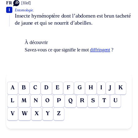
FR
[filɑ̃t]
1
Entomologie.
Insecte hyménoptère dont l’abdomen est brun tacheté
de jaune et qui se nourrit d’abeilles.
À découvrir
Savez-vous ce que signifie le mot
diffringent
?
A
B
C
D
E
F
G
H
I
J
K
L
M
N
O
P
Q
R
S
T
U
V
W
X
Y
Z