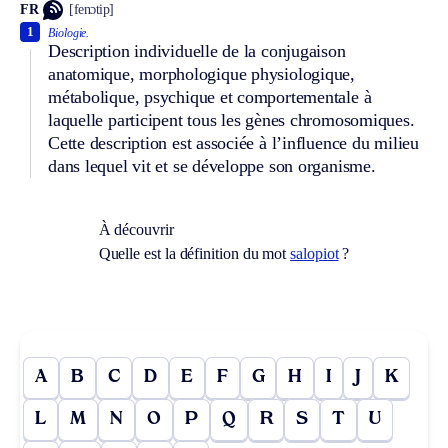
FR
[fenɔtip]
1
Biologie.
Description individuelle de la conjugaison
anatomique, morphologique physiologique,
métabolique, psychique et comportementale à
laquelle participent tous les gènes chromosomiques.
Cette description est associée à l’influence du milieu
dans lequel vit et se développe son organisme.
À découvrir
Quelle est la définition du mot
salopiot
?
A
B
C
D
E
F
G
H
I
J
K
L
M
N
O
P
Q
R
S
T
U