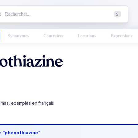
mmencez à chercher un mot dans le dictionnaire :
S
esults found.
Synonymes
Contraires
Locutions
Expressions
othiazine
ymes, exemples en français
de
“phénothiazine“