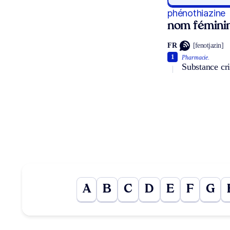
phénothiazine
nom fémini
FR
[fenotjazin]
1
Pharmacie.
Substance cri
A
B
C
D
E
F
G