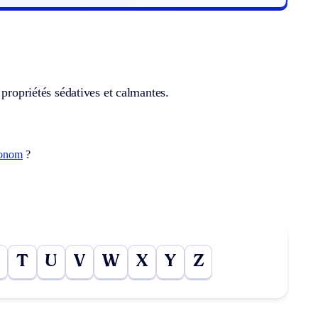
 propriétés sédatives et calmantes.
onom
?
T
U
V
W
X
Y
Z