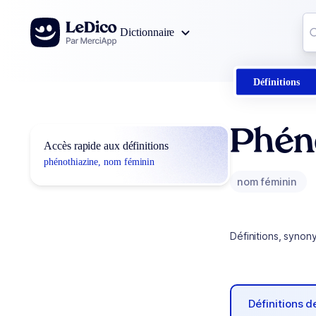
Aller au contenu
Co
Dictionnaire
0
r
Définitions
Phén
Accès rapide aux définitions
phénothiazine, nom féminin
nom féminin
Définitions, synon
Définitions 