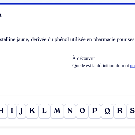
n
stalline jaune, dérivée du phénol utilisée en pharmacie pour ses
À découvrir
Quelle est la définition du mot
pr
H
I
J
K
L
M
N
O
P
Q
R
S