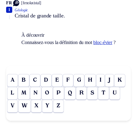
FR
[fenokʀistal]
1
Géologie.
Cristal de grande taille.
À découvrir
Connaissez-vous la définition du mot
bloc-évier
?
A
B
C
D
E
F
G
H
I
J
K
L
M
N
O
P
Q
R
S
T
U
V
W
X
Y
Z