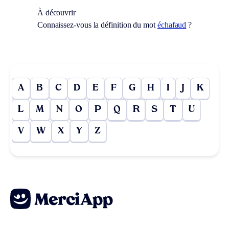
À découvrir
Connaissez-vous la définition du mot
échafaud
?
A
B
C
D
E
F
G
H
I
J
K
L
M
N
O
P
Q
R
S
T
U
V
W
X
Y
Z