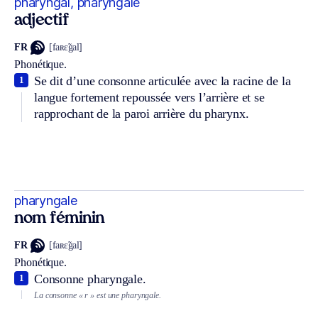
pharyngal, pharyngale
adjectif
FR
[faʀɛ̃gal]
Phonétique.
Se dit d’une consonne articulée avec la racine de la
1
langue fortement repoussée vers l’arrière et se
rapprochant de la paroi arrière du pharynx.
pharyngale
nom féminin
FR
[faʀɛ̃gal]
Phonétique.
Consonne pharyngale.
1
La consonne « r » est une pharyngale.