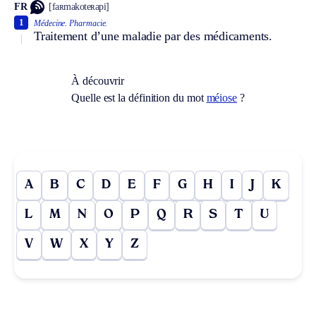
FR
[faʀmakoteʀapi]
1
Médecine.
Pharmacie.
Traitement d’une maladie par des médicaments.
À découvrir
Quelle est la définition du mot
méiose
?
A
B
C
D
E
F
G
H
I
J
K
L
M
N
O
P
Q
R
S
T
U
V
W
X
Y
Z