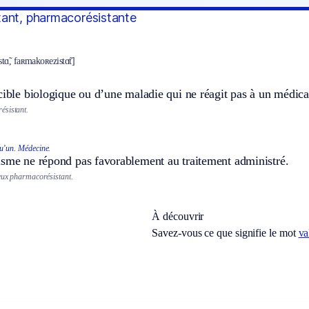
ant, pharmacorésistante
ɑ̃, faʀmakoʀezistɑ̃t]
.
cible biologique ou d’une maladie qui ne réagit pas à un médic
ésistant.
u’un.
Médecine.
isme ne répond pas favorablement au traitement administré.
eux pharmacorésistant.
À découvrir
Savez-vous ce que signifie le mot
va