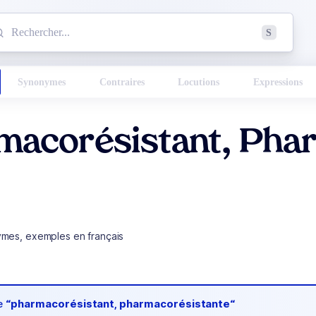
mmencez à chercher un mot dans le dictionnaire :
S
esults found.
Synonymes
Contraires
Locutions
Expressions
macorésistant, Pha
ymes, exemples en français
de
“pharmacorésistant, pharmacorésistante“