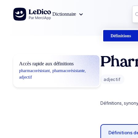
Aller au contenu
Co
Dictionnaire
0
r
Définitions
Phar
Accès rapide aux définitions
pharmacorésistant, pharmacorésistante,
adjectif
adjectif
Définitions, synon
Définitions 