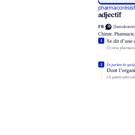
pharmacorésist
adjectif
FR
[faʀmakoʀezist
Chimie.
Pharmacie
Se dit d’une 
1
Un virus pharmacor
2
En parlant de quelq
Dont l’organ
Un patient tubercul