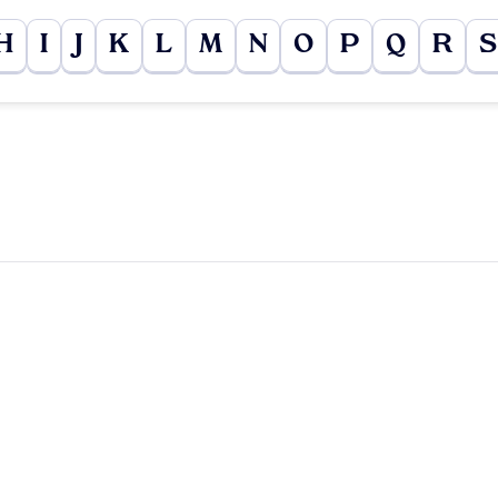
H
I
J
K
L
M
N
O
P
Q
R
S