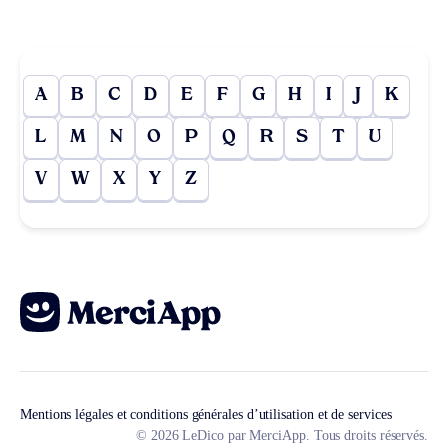
A
B
C
D
E
F
G
H
I
J
K
L
M
N
O
P
Q
R
S
T
U
V
W
X
Y
Z
Mentions légales et conditions générales d’utilisation et de services
© 2026 LeDico par MerciApp. Tous droits réservés.