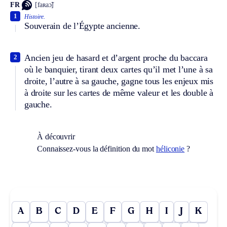
FR
[faʀaɔ̃]
1
Histoire.
Souverain de l’Égypte ancienne.
Ancien jeu de hasard et d’argent proche du baccara
2
où le banquier, tirant deux cartes qu’il met l’une à sa
droite, l’autre à sa gauche, gagne tous les enjeux mis
à droite sur les cartes de même valeur et les double à
gauche.
À découvrir
Connaissez-vous la définition du mot
héliconie
?
A
B
C
D
E
F
G
H
I
J
K