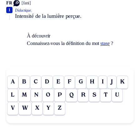
FR
[fani]
1
Didactique.
Intensité de la lumière perçue.
À découvrir
Connaissez-vous la définition du mot
stase
?
A
B
C
D
E
F
G
H
I
J
K
L
M
N
O
P
Q
R
S
T
U
V
W
X
Y
Z