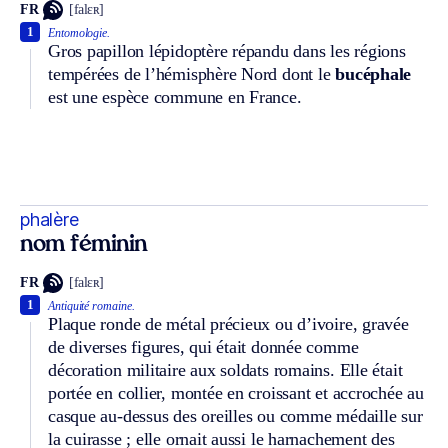
FR
[falɛʀ]
1
Entomologie.
Gros papillon lépidoptère répandu dans les régions
tempérées de l’hémisphère Nord dont le
bucéphale
est une espèce commune en France.
phalère
nom féminin
FR
[falɛʀ]
1
Antiquité romaine.
Plaque ronde de métal précieux ou d’ivoire, gravée
de diverses figures, qui était donnée comme
décoration militaire aux soldats romains. Elle était
portée en collier, montée en croissant et accrochée au
casque au-dessus des oreilles ou comme médaille sur
la cuirasse ; elle ornait aussi le harnachement des