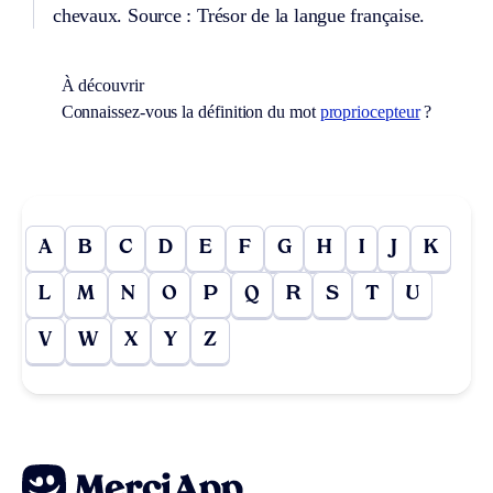
chevaux. Source : Trésor de la langue française.
À découvrir
Connaissez-vous la définition du mot
propriocepteur
?
A
B
C
D
E
F
G
H
I
J
K
L
M
N
O
P
Q
R
S
T
U
V
W
X
Y
Z