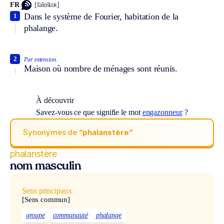
FR
[falɑ̃stɛʀ]
Dans le système de Fourier, habitation de la
1
phalange.
2
Par extension.
Maison où nombre de ménages sont réunis.
À découvrir
Savez-vous ce que signifie le mot
engazonneur
?
Synonymes de
“phalanstère“
phalanstère
nom masculin
Sens principaux
[Sens commun]
groupe
communauté
phalange