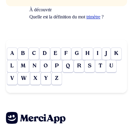
À découvrir
Quelle est la définition du mot
trimètre
?
A
B
C
D
E
F
G
H
I
J
K
L
M
N
O
P
Q
R
S
T
U
V
W
X
Y
Z