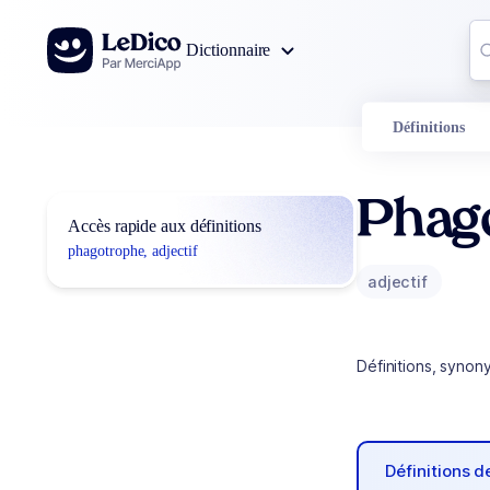
Aller au contenu
Co
Dictionnaire
0
r
Définitions
Phag
Accès rapide aux définitions
phagotrophe, adjectif
adjectif
Définitions, synon
Définitions 