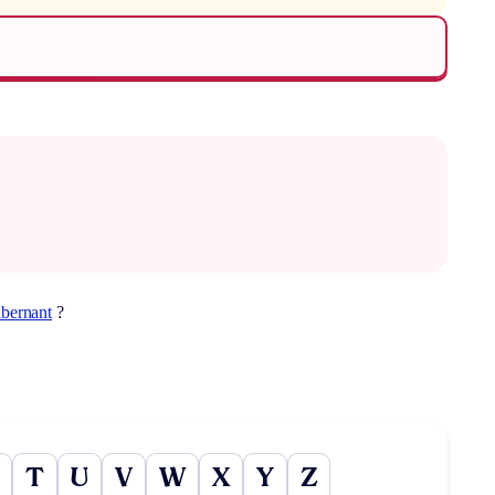
ibernant
?
T
U
V
W
X
Y
Z