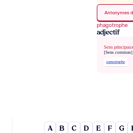
Antonymes 
phagotrophe
adjectif
Sens principau
[Sens commun]
osmotrophe
A
B
C
D
E
F
G