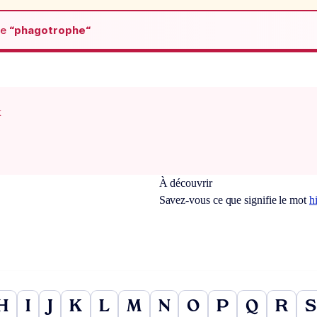
de
“phagotrophe“
x
À découvrir
Savez-vous ce que signifie le mot
h
H
I
J
K
L
M
N
O
P
Q
R
S