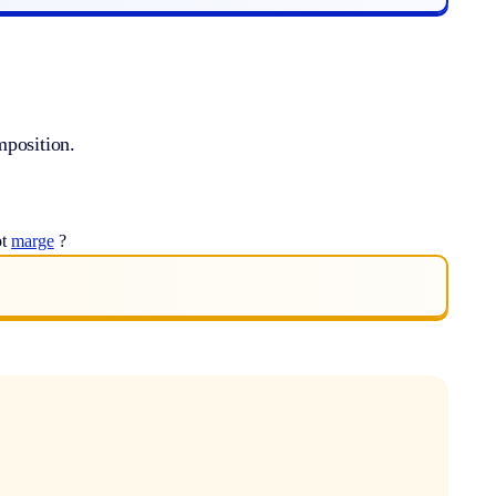
mposition.
ot
marge
?