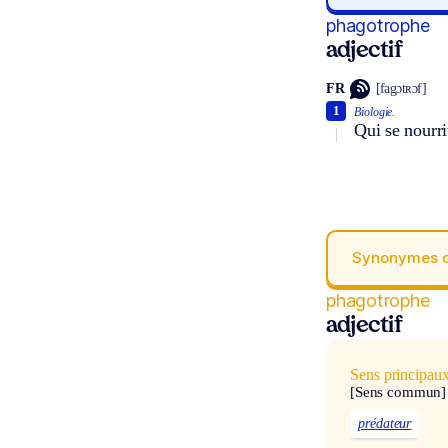
phagotrophe
adjectif
FR
[fagɔtʀɔf]
1
Biologie.
Qui se nourri
Synonymes 
phagotrophe
adjectif
Sens principau
[Sens commun]
prédateur