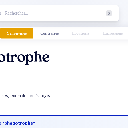
mmencez à chercher un mot dans le dictionnaire :
S
esults found.
Synonymes
Contraires
Locutions
Expressions
otrophe
ymes, exemples en français
de
“phagotrophe“