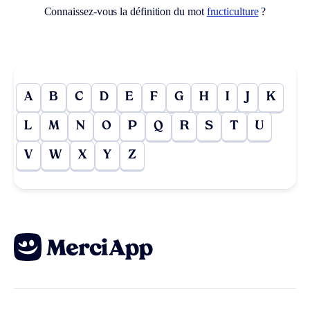
Connaissez-vous la définition du mot
fructiculture
?
A
B
C
D
E
F
G
H
I
J
K
L
M
N
O
P
Q
R
S
T
U
V
W
X
Y
Z