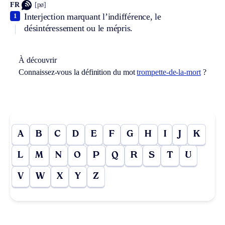
FR
[pø]
Interjection marquant l’indifférence, le
1
désintéressement ou le mépris.
À découvrir
Connaissez-vous la définition du mot
trompette-de-la-mort
?
A
B
C
D
E
F
G
H
I
J
K
L
M
N
O
P
Q
R
S
T
U
V
W
X
Y
Z