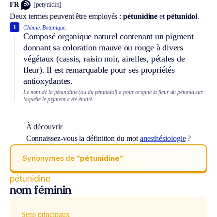
FR
[petynidin]
Deux termes peuvent être employés :
pétunidine
et
pétunidol
.
1
Chimie.
Botanique.
Composé organique naturel contenant un pigment
donnant sa coloration mauve ou rouge à divers
végétaux (cassis, raisin noir, airelles, pétales de
fleur). Il est remarquable pour ses propriétés
antioxydantes.
Le nom de la pétunidine (ou du pétunidol) a pour origine la fleur du pétunia sur
laquelle le pigment a été étudié.
À découvrir
Connaissez-vous la définition du mot
anesthésiologie
?
Synonymes de
“pétunidine“
pétunidine
nom féminin
Sens principaux