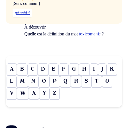
[Sens commun]
pétunidol
À découvrir
Quelle est la définition du mot
toxicomanie
?
A
B
C
D
E
F
G
H
I
J
K
L
M
N
O
P
Q
R
S
T
U
V
W
X
Y
Z