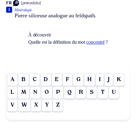
FR
[petʀosilɛks]
1
Minéralogie.
Pierre siliceuse analogue au feldspath.
À découvrir
Quelle est la définition du mot
concentré
?
A
B
C
D
E
F
G
H
I
J
K
L
M
N
O
P
Q
R
S
T
U
V
W
X
Y
Z