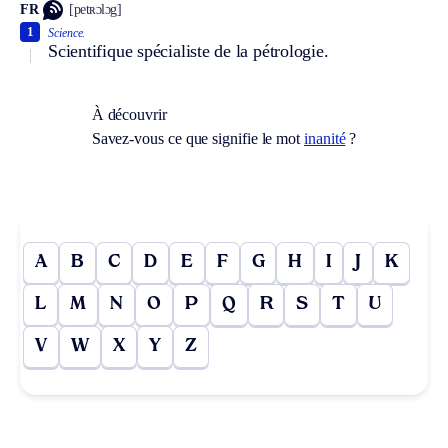
FR
[petʀɔlɔg]
1
Science.
Scientifique spécialiste de la pétrologie.
À découvrir
Savez-vous ce que signifie le mot
inanité
?
A
B
C
D
E
F
G
H
I
J
K
L
M
N
O
P
Q
R
S
T
U
V
W
X
Y
Z