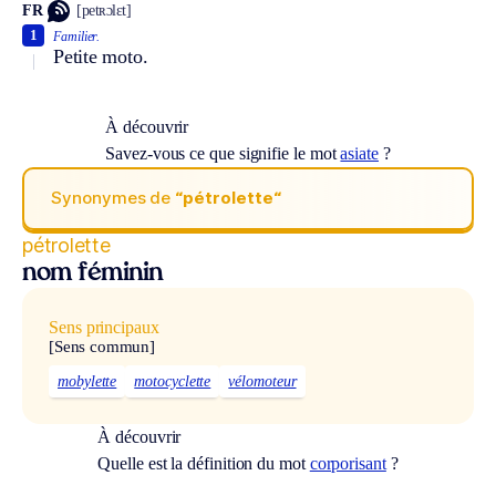
FR
[petʀɔlɛt]
1
Familier.
Petite moto.
À découvrir
Savez-vous ce que signifie le mot
asiate
?
Synonymes de
“pétrolette“
pétrolette
nom féminin
Sens principaux
[Sens commun]
mobylette
motocyclette
vélomoteur
À découvrir
Quelle est la définition du mot
corporisant
?