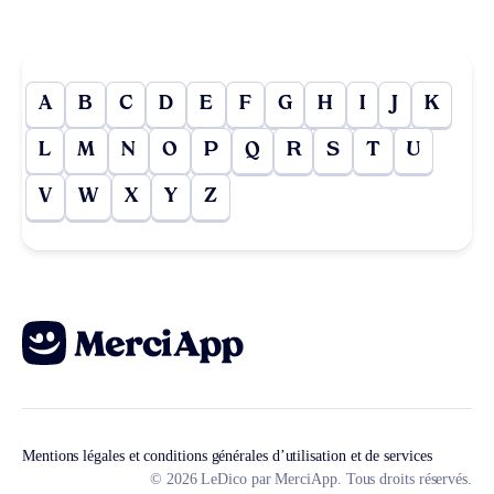
A
B
C
D
E
F
G
H
I
J
K
L
M
N
O
P
Q
R
S
T
U
V
W
X
Y
Z
Mentions légales et conditions générales d’utilisation et de services
© 2026 LeDico par MerciApp. Tous droits réservés.