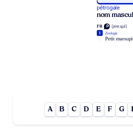
pétrogale
nom mascul
FR
[petʀɔgal]
1
Zoologie.
Petit marsupi
A
B
C
D
E
F
G