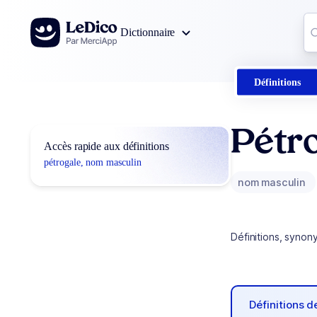
Aller au contenu
Co
Dictionnaire
0
r
Définitions
Pétr
Accès rapide aux définitions
pétrogale, nom masculin
nom masculin
Définitions, synon
Définitions 