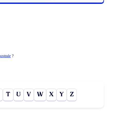
ustrale
?
T
U
V
W
X
Y
Z