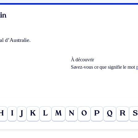
in
al d’Australie.
À découvrir
Savez-vous ce que signifie le mot
n
H
I
J
K
L
M
N
O
P
Q
R
S