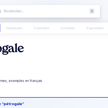
mmencez à chercher un mot dans le dictionnaire :
S
esults found.
Synonymes
Contraires
Locutions
Expressions
ogale
ymes, exemples en français
de
“pétrogale“