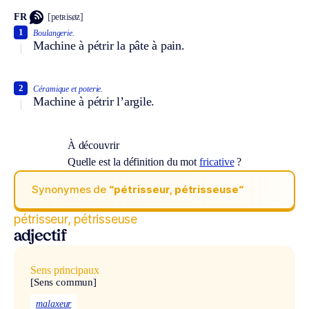
FR
[petʀisøz]
1
Boulangerie.
Machine à pétrir la pâte à pain.
2
Céramique et poterie.
Machine à pétrir l’argile.
À découvrir
Quelle est la définition du mot
fricative
?
Synonymes de
“pétrisseur, pétrisseuse“
pétrisseur, pétrisseuse
adjectif
Sens principaux
[Sens commun]
malaxeur