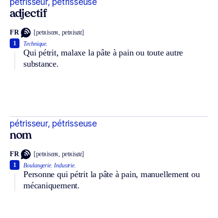
pétrisseur, pétrisseuse
adjectif
FR
[petʀisœʀ, petʀisøz]
1
Technique.
Qui pétrit, malaxe la pâte à pain ou toute autre
substance.
pétrisseur, pétrisseuse
nom
FR
[petʀisœʀ, petʀisøz]
1
Boulangerie.
Industrie.
Personne qui pétrit la pâte à pain, manuellement ou
mécaniquement.