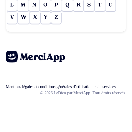
L
M
N
O
P
Q
R
S
T
U
V
W
X
Y
Z
Mentions légales et conditions générales d’utilisation et de services
© 2026 LeDico par MerciApp. Tous droits réservés.