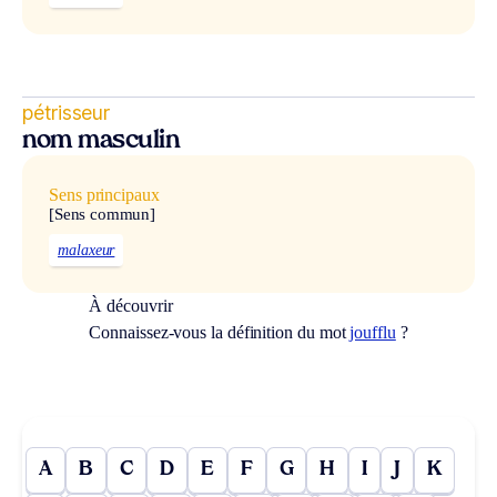
pétrisseur
nom masculin
Sens principaux
[Sens commun]
malaxeur
À découvrir
Connaissez-vous la définition du mot
joufflu
?
A
B
C
D
E
F
G
H
I
J
K