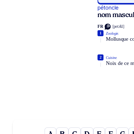
pétoncle
nom mascul
FR
[petɔ̃kl]
1
Zoologie.
Mollusque co
2
Cuisine.
Noix de ce mo