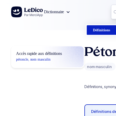
Aller au contenu
Co
Dictionnaire
0
r
Définitions
Péto
Accès rapide aux définitions
pétoncle, nom masculin
nom masculin
Définitions, synon
Définitions 