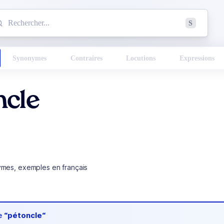
mmencez à chercher un mot dans le dictionnaire :
S
esults found.
Synonymes
Contraires
Locutions
Expressions
ncle
ymes, exemples en français
de
“pétoncle“