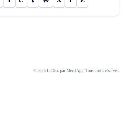
T
U
V
W
X
Y
Z
© 2026 LeDico par MerciApp. Tous droits réservés.