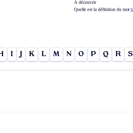
À découvrir
Quelle est la définition du mot
t
H
I
J
K
L
M
N
O
P
Q
R
S