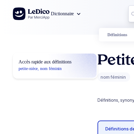
Aller au contenu
Co
Dictionnaire
0
r
Définitions
Petit
Accès rapide aux définitions
petite-nièce, nom féminin
nom féminin
Définitions, synon
Définitions 