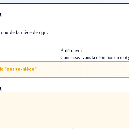
n
u ou de la nièce de qqn.
À découvrir
Connaissez-vous la définition du mot
de
“petite-nièce“
n
x