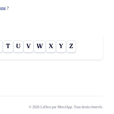
ome
?
T
U
V
W
X
Y
Z
© 2026 LeDico par MerciApp. Tous droits réservés.