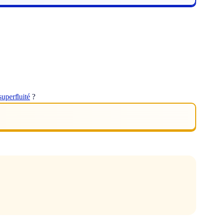
superfluité
?