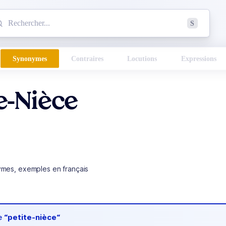
mmencez à chercher un mot dans le dictionnaire :
S
esults found.
Synonymes
Contraires
Locutions
Expressions
e-Nièce
ymes, exemples en français
de
“petite-nièce“