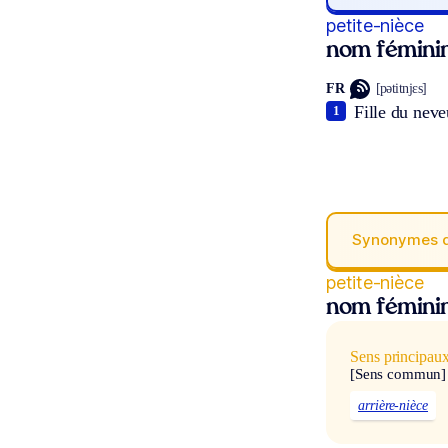
petite-nièce
nom fémini
FR
[pətitnjɛs]
Fille du neve
1
Synonymes 
petite-nièce
nom fémini
Sens principau
[Sens commun]
arrière-nièce