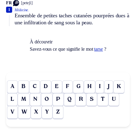
FR
[peteʃi]
1
Médecine.
Ensemble de petites taches cutanées pourprées dues à
une infiltration de sang sous la peau.
À découvrir
Savez-vous ce que signifie le mot
tarse
?
A
B
C
D
E
F
G
H
I
J
K
L
M
N
O
P
Q
R
S
T
U
V
W
X
Y
Z