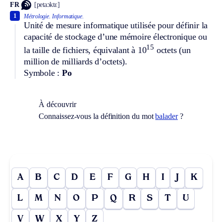
FR
[petaɔktɛ]
1
Métrologie.
Informatique.
Unité de mesure informatique utilisée pour définir la
capacité de stockage d’une mémoire électronique ou
15
la taille de fichiers, équivalant à 10
octets (un
million de milliards d’octets).
Symbole :
Po
À découvrir
Connaissez-vous la définition du mot
balader
?
A
B
C
D
E
F
G
H
I
J
K
L
M
N
O
P
Q
R
S
T
U
V
W
X
Y
Z