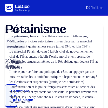
Aller au contenu
Définitions
Pétainisme
En savoir plus
Le pétainisme, basé sur la collaboration avec l’Allemagne,
nom
désigne les principes autoritaires mis en place par le maréchal
Pétain durant quatre années (entre juillet 1940 et juin 1944).
masculin
Le maréchal Pétain, devenu à la fois chef du gouvernement et
chef de l’État entend rétablir l’ordre moral et entreprend de
Définitions,
réformer les structures mêmes de la République qui devient l’État
synonymes,
exemples
français.
en français
Il mène pour ce faire une politique de réaction appuyée par des
mesures radicales et antidémocratiques : le parlement est renvoyé,
les élections sont suspendues (pratique des nominations),
l’administration et la police françaises sont mises au service des
Définitions
nazis, les partis et syndicats sont dissolus, le patronat devient tout-
de
puissant, les libertés sont abolies, la censure imposée, le contre-
“pétainisme“
pouvoir étouffé.
À cela s’ajoutent des mesures répressives d’exclusion qui visent