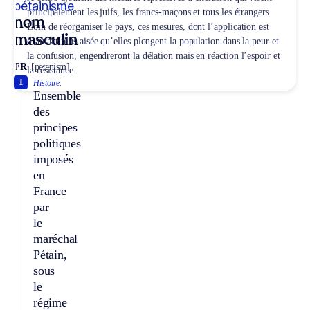
pétainisme
principalement les juifs, les francs-maçons et tous les étrangers.
nom
Loin de réorganiser le pays, ces mesures, dont l’application est
masculin
d’autant plus aisée qu’elles plongent la population dans la peur et
la confusion, engendreront la délation mais en réaction l’espoir et
FR
[petɛnism]
la résistance.
1
Histoire.
Ensemble
des
principes
politiques
imposés
en
France
par
le
maréchal
Pétain,
sous
le
régime