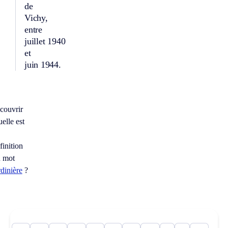
de
Vichy,
entre
juillet 1940
et
juin 1944.
couvrir
elle est
finition
 mot
rdinière
?