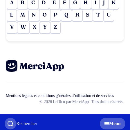
A
B
C
D
E
F
G
H
I
J
K
L
M
N
O
P
Q
R
S
T
U
V
W
X
Y
Z
Mentions légales et conditions générales d’utilisation et de services
© 2026 LeDico par MerciApp. Tous droits réservés.
Rechercher
Menu