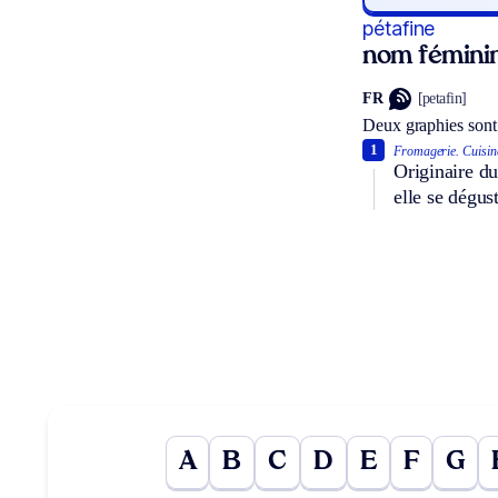
pétafine
nom fémini
FR
[petafin]
Deux graphies sont
1
Fromagerie.
Cuisin
Originaire du
elle se dégust
A
B
C
D
E
F
G