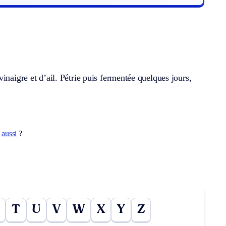
inaigre et d’ail. Pétrie puis fermentée quelques jours,
t
aussi
?
T
U
V
W
X
Y
Z