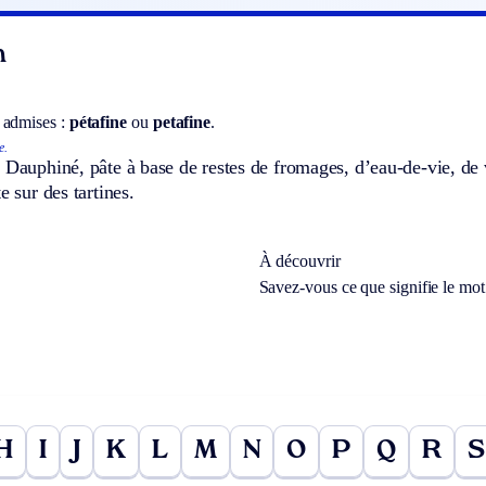
n
 admises :
pétafine
ou
petafine
.
e.
 Dauphiné, pâte à base de restes de fromages, d’eau-de-vie, de v
e sur des tartines.
À découvrir
Savez-vous ce que signifie le mo
H
I
J
K
L
M
N
O
P
Q
R
S