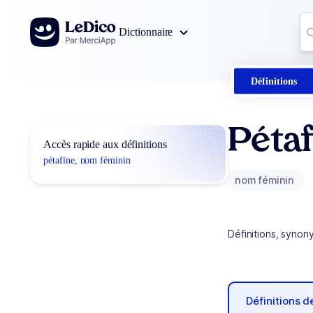
Aller au contenu
Co
Dictionnaire
0
r
Définitions
Pétaf
Accès rapide aux définitions
pétafine, nom féminin
nom féminin
Définitions, synon
Définitions 