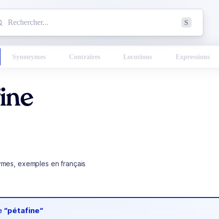
mmencez à chercher un mot dans le dictionnaire :
S
esults found.
Synonymes
Contraires
Locutions
Expressions
ine
ymes, exemples en français
de
“pétafine“